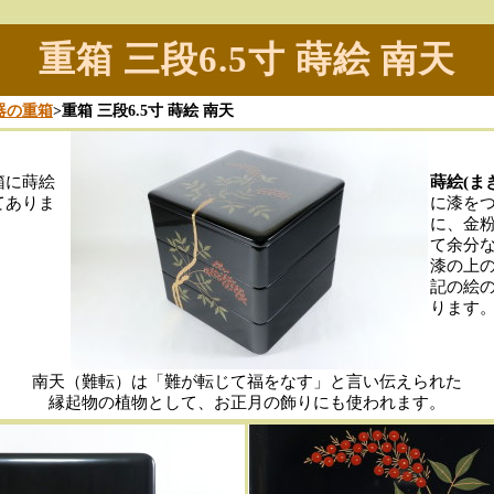
重箱 三段6.5寸 蒔絵 南天
器の重箱
>重箱 三段6.5寸 蒔絵 南天
箱に蒔絵
蒔絵(ま
てありま
に漆を
に、金
て余分
漆の上
記の絵
ります。
南天（難転）は「難が転じて福をなす」と言い伝えられた
縁起物の植物として、お正月の飾りにも使われます。