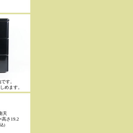
地です。
しめます。
 南天
×高さ19.2
込)