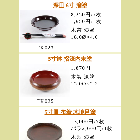
深皿 6寸 溜塗
8,250円/5枚
1,650円/1枚
木質 漆塗
18.0Ø×4.0
TK023
5寸鉢 摺漆内朱塗
1,870円
木製 漆塗
15.0Ø×5.2
TK025
5寸皿 布着 木地呂塗
13,000円/5枚
バラ2,600円/1枚
木製 漆塗