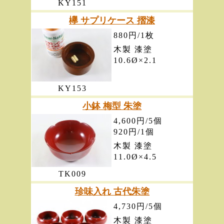
KY151
欅 サプリケース 摺漆
880円/1枚
木製 漆塗
10.6Ø×2.1
KY153
小鉢 梅型 朱塗
4,600円/5個
920円/1個
木製 漆塗
11.0Ø×4.5
TK009
珍味入れ 古代朱塗
4,730円/5個
木製 漆塗