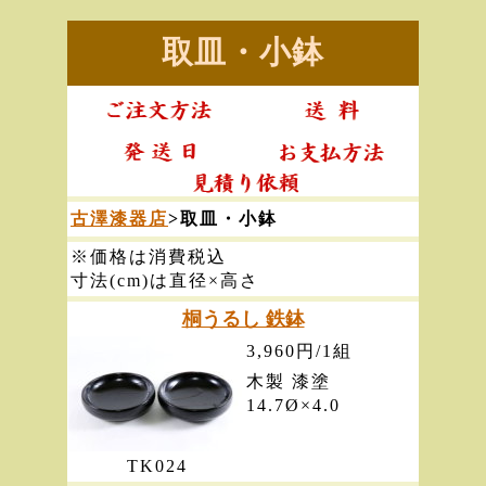
取皿・小鉢
古澤漆器店
>取皿・小鉢
※価格は消費税込
寸法(cm)は直径×高さ
桐うるし 鉄鉢
3,960円/1組
木製 漆塗
14.7Ø×4.0
TK024