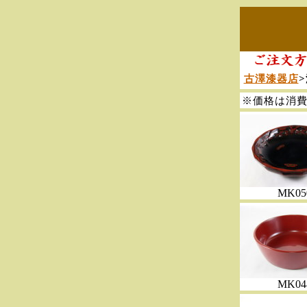
古澤漆器店
※価格は消費
MK05
MK04