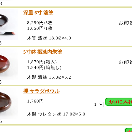
3
深皿 6寸 溜塗
8,250円/5枚
お買
1,650円/1枚
木質 漆塗 18.0Ø×4.0
3
5寸鉢 摺漆内朱塗
1,870円(箱入)
お買
1,540円(箱無し)
木製 漆塗 15.0Ø×5.2
5
欅 サラダボウル
1,760円
木製 ウレタン塗 17.0Ø×5.0
6