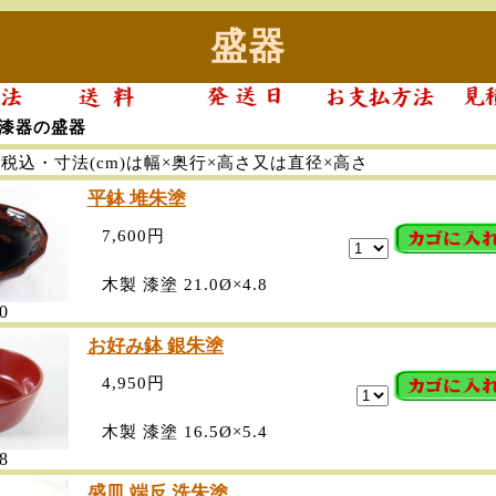
盛器
>漆器の盛器
税込・寸法(cm)は幅×奥行×高さ又は直径×高さ
平鉢 堆朱塗
7,600円
木製 漆塗 21.0Ø×4.8
0
お好み鉢 銀朱塗
4,950円
木製 漆塗 16.5Ø×5.4
8
盛皿 端反 洗朱塗