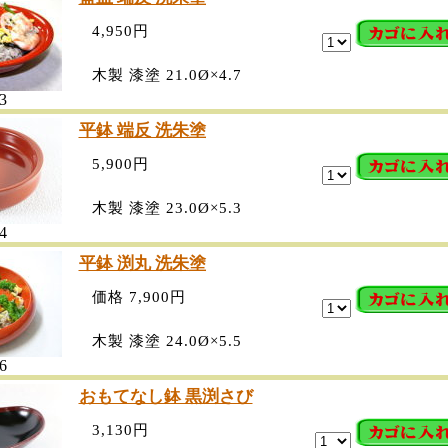
4,950円
木製 漆塗 21.0Ø×4.7
3
平鉢 端反 洗朱塗
5,900円
木製 漆塗 23.0Ø×5.3
4
平鉢 渕丸 洗朱塗
価格 7,900円
木製 漆塗 24.0Ø×5.5
6
おもてなし鉢 黒渕さび
3,130円