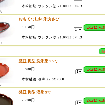
木粉樹脂 ウレタン塗 21.0×13.5×4.3
8
おもてなし鉢 朱渕さび
3,130円
木粉樹脂 ウレタン塗 21.0×13.5×4.3
9
盛皿 梅型 洗朱塗
7.5寸
5,800円
木材繊維 漆塗 22.6Ø×3.0
7
盛皿 梅型 溜塗
9寸
7,700円