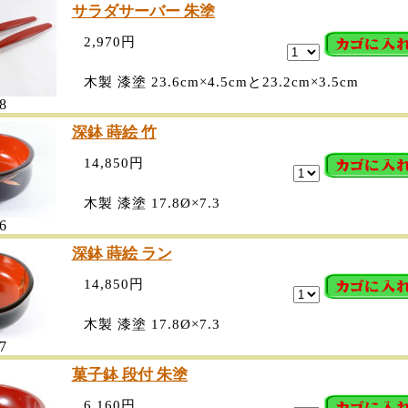
サラダサーバー 朱塗
2,970円
木製 漆塗 23.6cm×4.5cmと23.2cm×3.5cm
8
深鉢 蒔絵 竹
14,850円
木製 漆塗 17.8Ø×7.3
6
深鉢 蒔絵 ラン
14,850円
木製 漆塗 17.8Ø×7.3
7
菓子鉢 段付 朱塗
6,160円