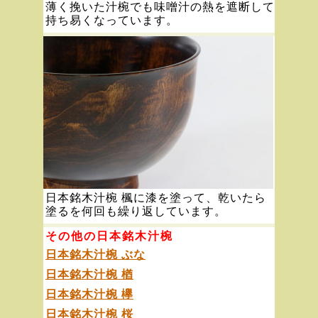
薄く挽いた汁椀でも味噌汁の熱を遮断して
持ち易くなっています。
日本銘木汁椀 楓に漆を塗って、乾いたら
塗るを何回も繰り返しています。
その他の日本銘木汁椀
日本銘木汁椀 ぶな
日本銘木汁椀 楢
日本銘木汁椀 欅
日本銘木汁椀 桜