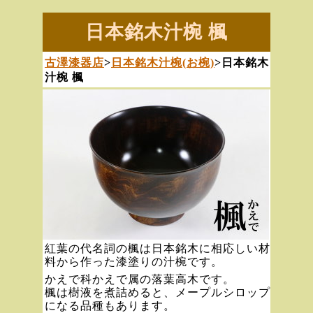
日本銘木汁椀 楓
古澤漆器店
>
日本銘木汁椀(お椀)
>日本銘木
汁椀 楓
紅葉の代名詞の楓は日本銘木に相応しい材
料から作った漆塗りの汁椀です。
かえで科かえで属の落葉高木です。
楓は樹液を煮詰めると、メープルシロップ
になる品種もあります。