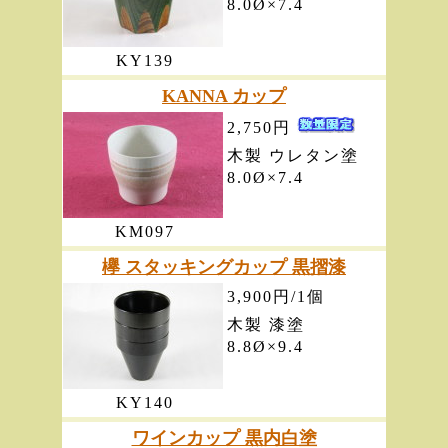
8.0Ø×7.4
KY139
KANNA カップ
2,750円
木製 ウレタン塗
8.0Ø×7.4
KM097
欅 スタッキングカップ 黒摺漆
3,900円/1個
木製 漆塗
8.8Ø×9.4
KY140
ワインカップ 黒内白塗