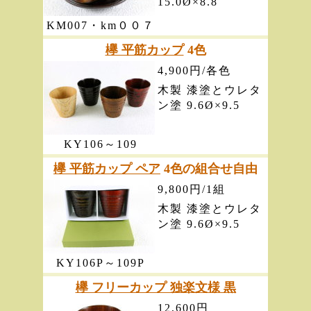
15.0Ø×8.8
KM007・km００７
欅 平筋カップ
4色
4,900円/各色
木製 漆塗とウレタ
ン塗 9.6Ø×9.5
KY106～109
欅 平筋カップ ペア
4色の組合せ自由
9,800円/1組
木製 漆塗とウレタ
ン塗 9.6Ø×9.5
KY106P～109P
欅 フリーカップ 独楽文様 黒
12,600円