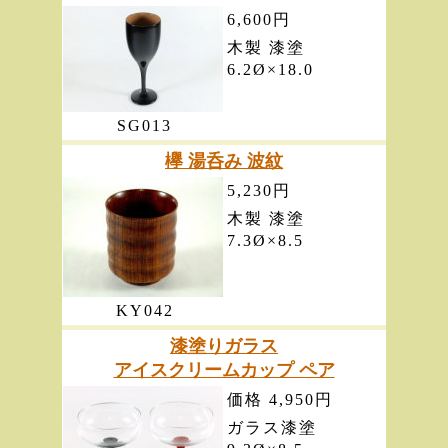
6,600円
木製 漆塗
6.2Ø×18.0
SG013
欅 湯呑み 波紋
5,230円
木製 漆塗
7.3Ø×8.5
KY042
漆塗りガラス
アイスクリームカップ ペア
価格 4,950円
ガラス漆塗