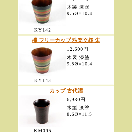
木製 漆塗
9.5Ø×10.4
KY142
欅 フリーカップ 独楽文様 朱
12,600円
木製 漆塗
9.5Ø×10.4
KY143
カップ 古代溜
6,930円
木製 漆塗
8.6Ø×11.5
KM095