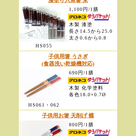
漆塗り六角箸 朱
1,100円/1膳
木製 漆塗
長さ14.5から25.0
太さ0.6から0.8
HS055
子供用箸 うさぎ
(食器洗い乾燥機対応)
690円/1膳
木製 化学塗料
各色18.0×0.7Ø
HS061・062
子供用お箸 天削げ 蝶
800円/1膳