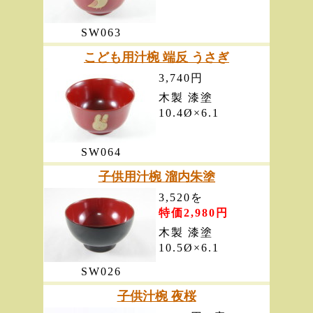
SW063
こども用汁椀 端反 うさぎ
3,740円
木製 漆塗
10.4Ø×6.1
SW064
子供用汁椀 溜内朱塗
3,520を
特価2,980円
木製 漆塗
10.5Ø×6.1
SW026
子供汁椀 夜桜