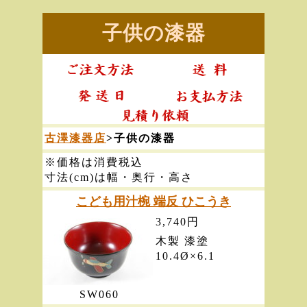
子供の漆器
古澤漆器店
>子供の漆器
※価格は消費税込
寸法(cm)は幅・奥行・高さ
こども用汁椀 端反 ひこうき
3,740円
木製 漆塗
10.4Ø×6.1
SW060