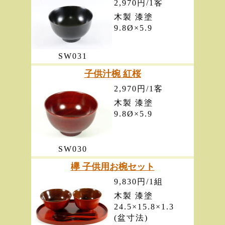
2,970円/1客
木製 漆塗
9.8Ø×5.9
SW031
子供汁椀 紅桜
2,970円/1客
木製 漆塗
9.8Ø×5.9
SW030
欅 子供用お椀セット
9,830円/1組
木製 漆塗
24.5×15.8×1.3
(盆寸法)