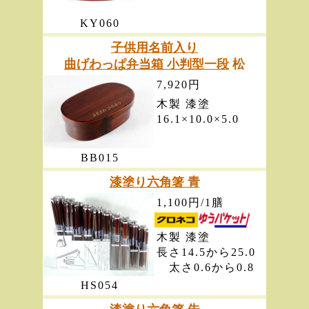
KY060
子供用名前入り
曲げわっぱ弁当箱 小判型一段
松
7,920円
木製 漆塗
16.1×10.0×5.0
BB015
漆塗り六角箸 青
1,100円/1膳
木製 漆塗
長さ14.5から25.0
太さ0.6から0.8
HS054