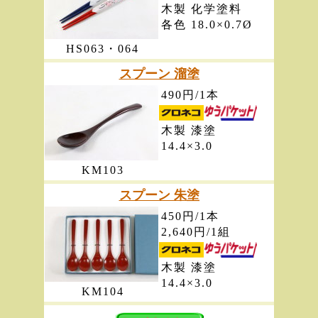
木製 化学塗料
各色 18.0×0.7Ø
HS063・064
スプーン 溜塗
490円/1本
木製 漆塗
14.4×3.0
KM103
スプーン 朱塗
450円/1本
2,640円/1組
木製 漆塗
14.4×3.0
KM104