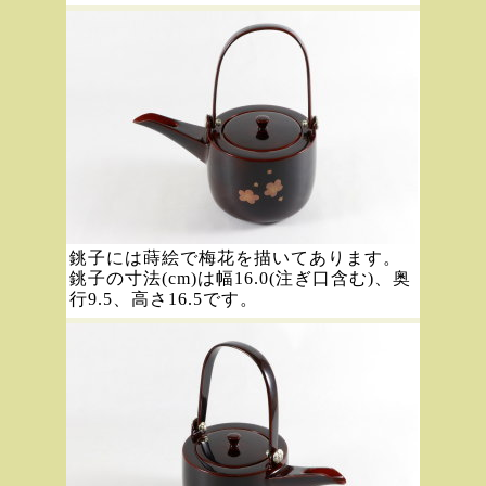
銚子には蒔絵で梅花を描いてあります。
銚子の寸法(cm)は幅16.0(注ぎ口含む)、奥
行9.5、高さ16.5です。