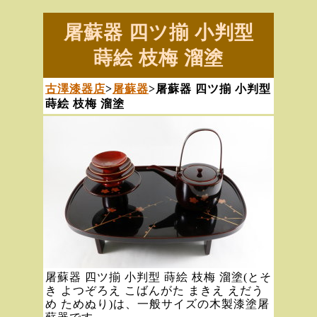
屠蘇器 四ツ揃 小判型
蒔絵 枝梅 溜塗
古澤漆器店
>
屠蘇器
>屠蘇器 四ツ揃 小判型
蒔絵 枝梅 溜塗
屠蘇器 四ツ揃 小判型 蒔絵 枝梅 溜塗(とそ
き よつぞろえ こばんがた まきえ えだう
め ためぬり)は、一般サイズの木製漆塗屠