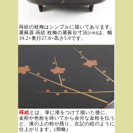
蒔絵の枝梅はシンプルに描いてあります。
屠蘇器 蒔絵 枝梅の屠蘇台寸法(cm)は、幅
39.2×奥行27.8×高さ5.9です。
蒔絵
とは、筆に漆をつけて描いた後に、
金粉や色粉を蒔いてから余分な金粉を払う
と、漆の上の粉が残り、左記の絵のように
仕上がります。(簡略)