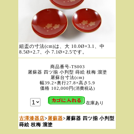
組盃の寸法(cm)は、大 10.0Ø×3.1、中
8.5Ø×2.7、小 7.1Ø×2.5です。
商品番号-TS003
屠蘇器 四ツ揃 小判型 蒔絵 枝梅 溜塗
屠蘇台寸法(cm)
幅39.2×奥行27.8×高さ5.9
価格 102,000円
(消費税込)
在庫あり
古澤漆器店
>
屠蘇器
>屠蘇器 四ツ揃 小判型
蒔絵 枝梅 溜塗