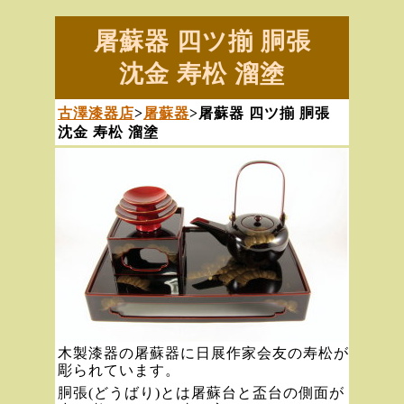
屠蘇器 四ツ揃 胴張
沈金 寿松 溜塗
古澤漆器店
>
屠蘇器
>屠蘇器 四ツ揃 胴張
沈金 寿松 溜塗
木製漆器の屠蘇器に日展作家会友の寿松が
彫られています。
胴張(どうばり)とは屠蘇台と盃台の側面が