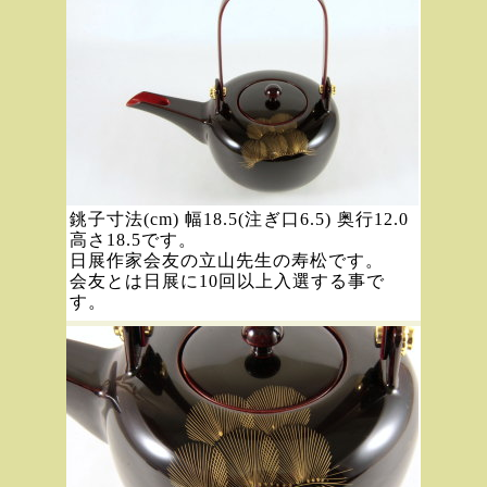
銚子寸法(cm) 幅18.5(注ぎ口6.5) 奥行12.0
高さ18.5です。
日展作家会友の立山先生の寿松です。
会友とは日展に10回以上入選する事で
す。