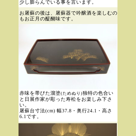
少し膨らんでいる事を言います。
お屠蘇の後は、屠蘇器で吟醸酒を楽しむの
もお正月の醍醐味です。
赤味を帯びた溜塗
独特の色合い
(ためぬり)
と日展作家が彫った寿松をお楽しみ下さ
い。
屠蘇台寸法(cm) 幅37.8・奥行24.1・高さ
6.1です。