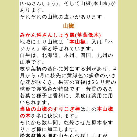
、そして山椒
が
(いぬさんしょう)
(本山椒)
あります。
それぞれの山椒の違いがあります。
山椒
みかん科さんしょう属(落葉低木)
地域により山椒は「
本山椒
」又は「ハ
ジカミ」等と呼ばれています。
自生は、北海道、本州、四国、九州の
山地です。
枝や葉柄の基部に対生する刺があり、4
月から5月に枝先に黄緑色の多数の小さ
な花が咲くき、果実の直径は5ミリ程の
球形で赤褐色が特徴です。芳香のある
若葉と種子は香料に、果皮は薬用に用
いられます。
当店の山椒のすりこぎ棒
はこの
本山椒
の木
を冬に伐採します。
それから数年間、乾燥させた原木をす
りこぎ棒に加工します。
松本盆地を囲む山
から伐採しますが、