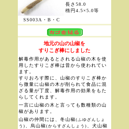
長さ58.0
楕円4.5×5.0等
SS003A・B・C
地元の山の山椒を
すりこぎ棒にしました
解毒作用があるとされる山椒の木を使
用したすりこぎ棒は昔から使われてい
ます。
すりおろす際に、山椒のすりこぎ棒か
ら微量に山椒の木が削られて食品に混
ざる量が丁度、解毒作用の効果をもた
らしてくれます。
一言に山椒の木と言っても数種類の山
椒があります。
山椒の仲間には、冬山椒
(ふゆざんしょ
、烏山椒
、犬山椒
う)
(からすざんしょう)