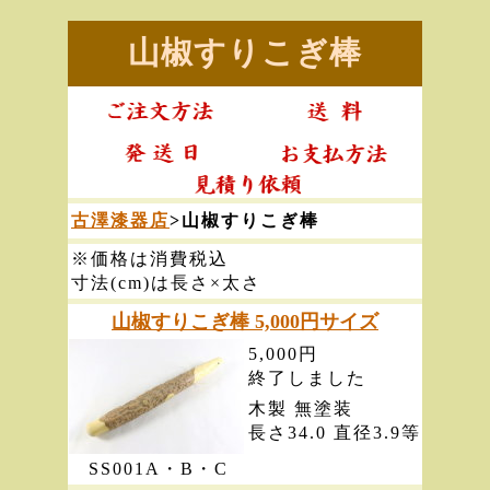
山椒すりこぎ棒
古澤漆器店
>山椒すりこぎ棒
※価格は消費税込
寸法(cm)は長さ×太さ
山椒すりこぎ棒 5,000円サイズ
5,000円
終了しました
木製 無塗装
長さ34.0 直径3.9等
SS001A・B・C