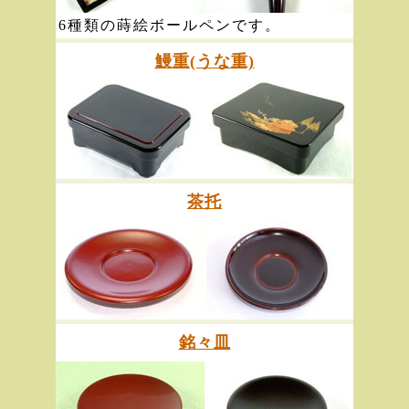
6種類の蒔絵ボールペンです。
鰻重(うな重)
茶托
銘々皿