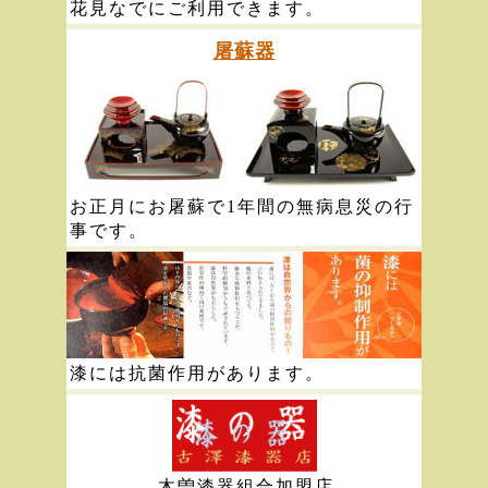
花見なでにご利用できます。
屠蘇器
お正月にお屠蘇で1年間の無病息災の行
事です。
漆には抗菌作用があります。
木曽漆器組合加盟店