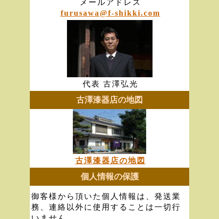
メールアドレス
furusawa@f-shikki.com
代表 古澤弘光
古澤漆器店の地図
古澤漆器店の地図
個人情報の保護
御客様から頂いた個人情報は、発送業
務、連絡以外に使用することは一切行
いません。