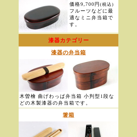
価格9,700円
(税込)
フルーツなどに最
適なミニ弁当箱で
す。
漆器カテゴリー
漆器の弁当箱
木曽檜 曲げわっぱ弁当箱 小判型1段な
どの木製漆器の弁当箱です。
箸箱