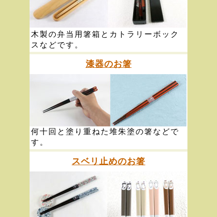
木製の弁当用箸箱とカトラリーボック
スなどです。
漆器のお箸
何十回と塗り重ねた堆朱塗の箸などで
す。
スベリ止めのお箸