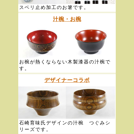
スベリ止め加工のお箸です。
汁椀・お椀
お椀が熱くならない木製漆器の汁椀で
す。
デザイナーコラボ
石崎育味氏デザインの汁椀 つぐみシ
リーズです。