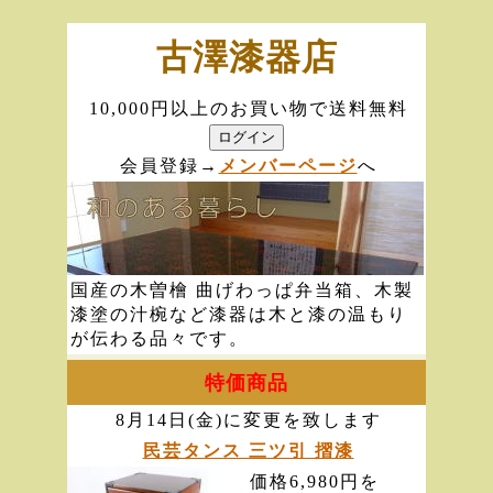
古澤漆器店
10,000円以上のお買い物で送料無料
会員登録→
メンバーページ
へ
国産の木曽檜 曲げわっぱ弁当箱、木製
漆塗の汁椀など漆器は木と漆の温もり
が伝わる品々です。
特価商品
8月14日(金)に変更を致します
民芸タンス 三ツ引 摺漆
価格6,980円を