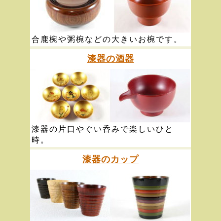
合鹿椀や粥椀などの大きいお椀です。
漆器の酒器
漆器の片口やぐい呑みで楽しいひと
時。
漆器のカップ