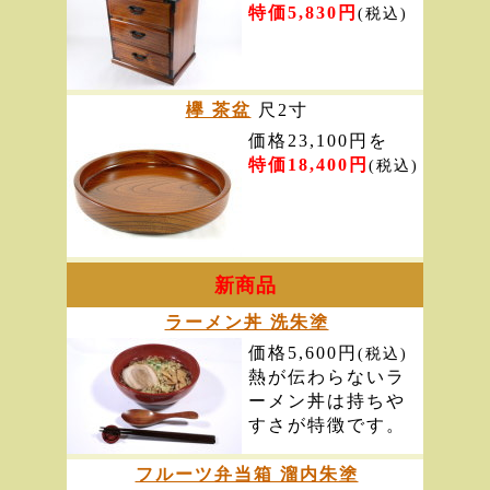
特価5,830円
(税込)
欅 茶盆
尺2寸
価格23,100円を
特価18,400円
(税込)
新商品
ラーメン丼 洗朱塗
価格5,600円
(税込)
熱が伝わらないラ
ーメン丼は持ちや
すさが特徴です。
フルーツ弁当箱 溜内朱塗